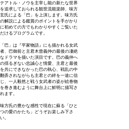
テアトル・ノウを主宰し能の新たな世界
を追求しておられる観世流能楽師、味方
玄氏による「巴」を上演します。味方氏
の解説による鑑賞のポイントを手がかり
に初めての方でもわかりやすくご覧いた
だけるプログラムです。
「巴」は『平家物語』にも描かれる女武
者、巴御前と主君木曾義仲の最後の凄絶
なドラマを描いた演目です。巴の義仲へ
の揺るぎない忠誠心と情愛、主君と最後
を共にできなかった巴の執心、戦乱の中
翻弄されながらも主君との絆を一途に信
じ、一人毅然と戦う女武者の姿が絵巻物
を巻き進むように舞台上に鮮明に描写さ
れます。
味方氏の豊かな感性で現在に蘇る「ひと
つの愛のかたち」どうぞお楽しみ下さ
い。