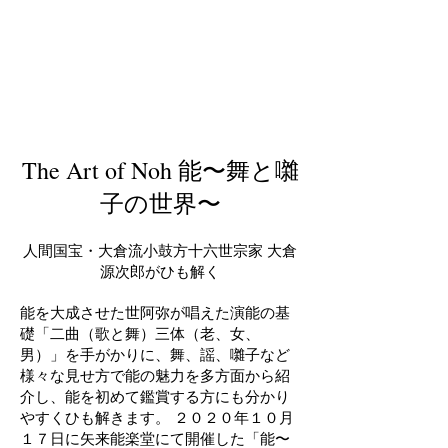
The Art of Noh 能〜舞と囃
子の世界〜
人間国宝・大倉流小鼓方十六世宗家 大倉
源次郎がひも解く
能を大成させた世阿弥が唱えた演能の基
礎「二曲（歌と舞）三体（老、女、
男）」を手がかりに、舞、謡、囃子など
様々な見せ方で能の魅力を多方面から紹
介し、能を初めて鑑賞する方にも分かり
やすくひも解きます。 ２０２０年１０月
１７日に矢来能楽堂にて開催した「能〜