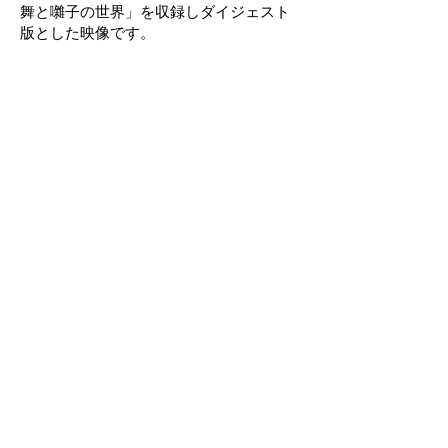
舞と囃子の世界」を収録しダイジェスト
版とした映像です。
狂言『濯ぎ川』
原作 飯沢 匡
夫 茂山逸平
妻 島田洋海
姑 茂山宗彦