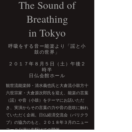
The Sound of
Breathing
in Tokyo
​呼吸をする音ー能楽より「謡と小
鼓の世界」
​２０１７年８月５日（土）午後２
時半
​日仏会館ホール
​観世流能楽師・清水義也氏と大倉流小鼓方十
六世宗家・大倉源次郎氏を迎え、能楽の言葉
（謡）や音（小鼓）をテーマにお話いただ
き、実演からその言葉の力や音の息吹に触れ
ていただく企画。
​日仏経済交流会（パリクラ
ブ）の協力のもと、２０１８年３月のニュー
ヨーク公演に先駆けての開催。